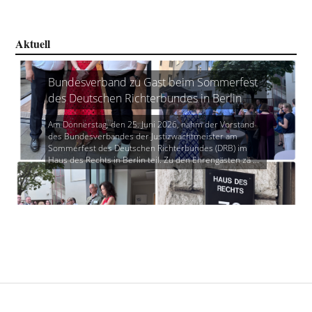
Aktuell
Bundesverband zu Gast beim Sommerfest
des Deutschen Richterbundes in Berlin
Am Donnerstag, den 25. Juni 2026, nahm der Vorstand
des Bundesverbandes der Justizwachtmeister am
Sommerfest des Deutschen Richterbundes (DRB) im
Haus des Rechts in Berlin teil. Zu den Ehrengästen zä ...