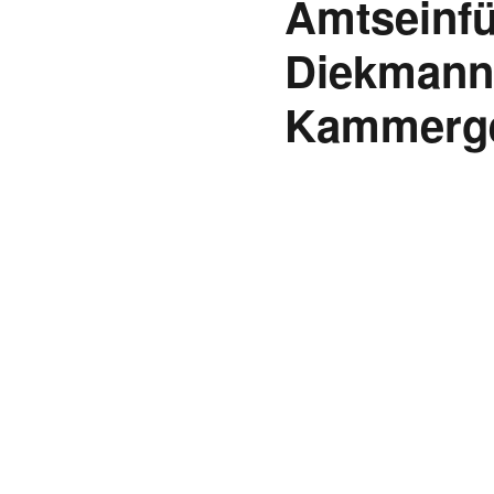
Amtseinfü
Diekmann,
Kammerger