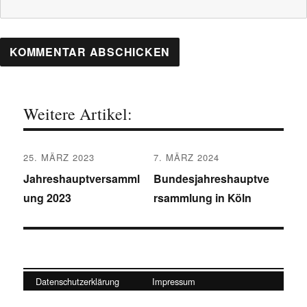
Weitere Artikel:
Beitragsnavigation
25. MÄRZ 2023
7. MÄRZ 2024
Vorheriger
Nächster
Jahreshauptversamml
Bundesjahreshauptve
Beitrag:
Beitrag:
ung 2023
rsammlung in Köln
Datenschutzerklärung
Impressum