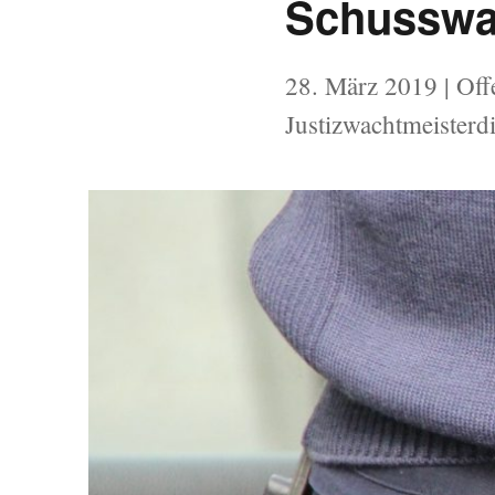
Schusswaf
Veröffentlicht
28. März 2019
| Off
am
Justizwachtmeisterdi